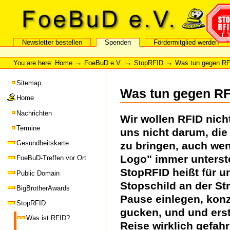
Skip
Skip
to
to
content
navigation
FoeBuD e.V.
Newsletter bestellen
Spenden
Fördermitglied werden
Sections
Personal
tools
→
→
→
You are here:
Home
FoeBuD e.V.
StopRFID
Was tun gegen R
Sitemap
Was tun gegen R
Home
Nachrichten
Wir wollen RFID nich
Termine
uns nicht darum, die
Gesundheitskarte
zu bringen, auch we
Logo" immer unterstel
FoeBuD-Treffen vor Ort
StopRFID heißt für un
Public Domain
Stopschild an der St
BigBrotherAwards
Pause einlegen, konz
StopRFID
gucken, und und erst
Was ist RFID?
Reise wirklich gefah