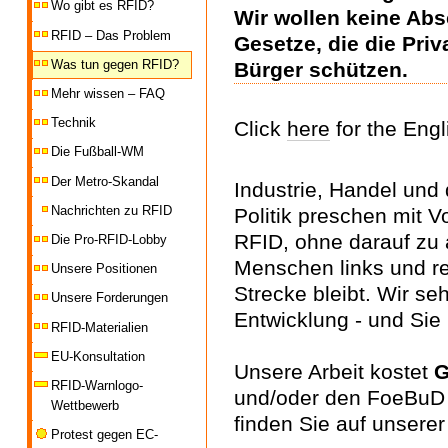
Wo gibt es RFID?
Wir wollen keine Ab
RFID – Das Problem
Gesetze, die die Pri
Was tun gegen RFID?
Bürger schützen.
Mehr wissen – FAQ
Technik
Click
here
for the Engl
Die Fußball-WM
Der Metro-Skandal
Industrie, Handel und d
Nachrichten zu RFID
Politik preschen mit V
RFID, ohne darauf zu 
Die Pro-RFID-Lobby
Menschen links und r
Unsere Positionen
Strecke bleibt. Wir s
Unsere Forderungen
Entwicklung - und Sie
RFID-Materialien
EU-Konsultation
Unsere Arbeit kostet
G
RFID-Warnlogo-
und/oder den FoeBuD a
Wettbewerb
finden Sie auf unserer
Protest gegen EC-