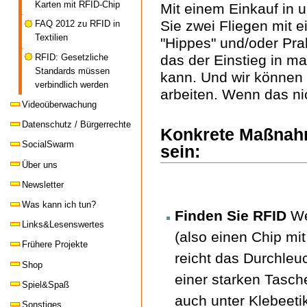
Karten mit RFID-Chip
Mit einem Einkauf in
Sie zwei Fliegen mit e
FAQ 2012 zu RFID in
Textilien
"Hippes" und/oder Pr
das der Einstieg in m
RFID: Gesetzliche
Standards müssen
kann. Und wir können i
verbindlich werden
arbeiten. Wenn das nich
Videoüberwachung
Datenschutz / Bürgerrechte
Konkrete Maßnah
SocialSwarm
sein:
Über uns
Newsletter
Was kann ich tun?
Finden Sie RFID
We
Links&Lesenswertes
(also einen Chip mi
Frühere Projekte
reicht das Durchleu
Shop
einer starken Tasch
Spiel&Spaß
auch unter Klebeeti
Sonstiges