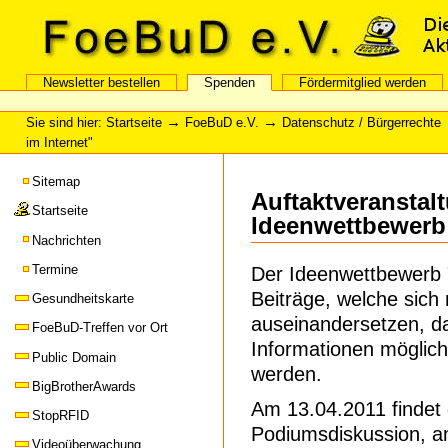
Direkt
Direkt
zum
zur
Inhalt
Navigation
FoeBuD e.V.
Newsletter bestellen
Spenden
Fördermitglied werden
Sektionen
Benutzerspezifische
Werkzeuge
→
→
Sie sind hier:
Startseite
FoeBuD e.V.
Datenschutz / Bürgerrechte
im Internet"
Sitemap
Auftaktveranstal
Startseite
Ideenwettbewerb 
Nachrichten
Termine
Der Ideenwettbewerb "
Beiträge, welche sich 
Gesundheitskarte
auseinandersetzen, das
FoeBuD-Treffen vor Ort
Informationen möglich
Public Domain
werden.
BigBrotherAwards
Am 13.04.2011 findet 
StopRFID
Podiumsdiskussion, a
Videoüberwachung