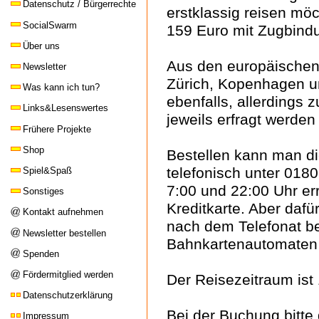
Datenschutz / Bürgerrechte
erstklassig reisen möc
SocialSwarm
159 Euro mit Zugbind
Über uns
Aus den europäischen
Newsletter
Zürich, Kopenhagen u
Was kann ich tun?
ebenfalls, allerdings 
Links&Lesenswertes
jeweils erfragt werde
Frühere Projekte
Shop
Bestellen kann man di
telefonisch unter 018
Spiel&Spaß
7:00 und 22:00 Uhr er
Sonstiges
Kreditkarte. Aber dafü
Kontakt aufnehmen
nach dem Telefonat be
Newsletter bestellen
Bahnkartenautomaten
Spenden
Fördermitglied werden
Der Reisezeitraum ist
Datenschutzerklärung
Bei der Buchung bitte 
Impressum