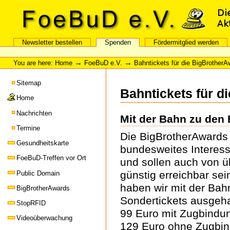
Skip
Skip
to
to
content
navigation
FoeBuD e.V.
Newsletter bestellen
Spenden
Fördermitglied werden
Sections
Personal
tools
→
→
You are here:
Home
FoeBuD e.V.
Bahntickets für die BigBrotherA
Sitemap
Bahntickets für d
Home
Nachrichten
Mit der Bahn zu den
Termine
Die BigBrotherAwards 
Gesundheitskarte
bundesweites Interess
FoeBuD-Treffen vor Ort
und sollen auch von ü
günstig erreichbar sei
Public Domain
haben wir mit der Bah
BigBrotherAwards
Sondertickets ausgeha
StopRFID
99 Euro mit Zugbindun
Videoüberwachung
129 Euro ohne Zugbi