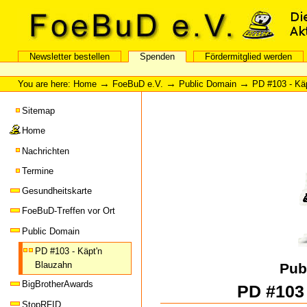
Skip
Skip
to
to
content
navigation
FoeBuD e.V.
Newsletter bestellen
Spenden
Fördermitglied werden
Sections
Personal
tools
→
→
→
You are here:
Home
FoeBuD e.V.
Public Domain
PD #103 - Kä
Sitemap
Home
Nachrichten
Termine
Gesundheitskarte
FoeBuD-Treffen vor Ort
Public Domain
PD #103 - Käpt'n
Blauzahn
Pub
BigBrotherAwards
PD #103 
StopRFID