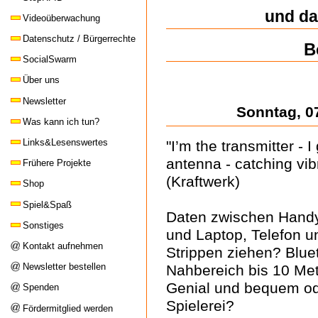
und da
Videoüberwachung
Datenschutz / Bürgerrechte
B
SocialSwarm
Über uns
Newsletter
Sonntag, 0
Was kann ich tun?
Links&Lesenswertes
"I’m the transmitter - I
antenna - catching vib
Frühere Projekte
(Kraftwerk)
Shop
Spiel&Spaß
Daten zwischen Hand
Sonstiges
und Laptop, Telefon u
Kontakt aufnehmen
Strippen ziehen? Blue
Newsletter bestellen
Nahbereich bis 10 Met
Genial und bequem od
Spenden
Spielerei?
Fördermitglied werden